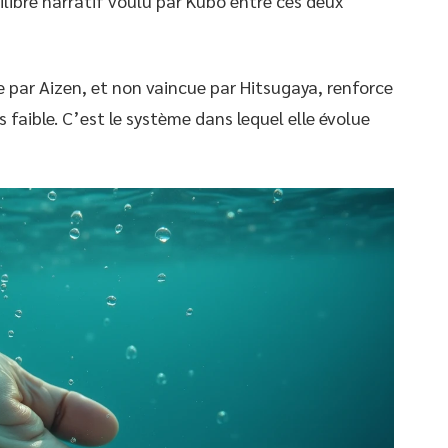
uilibre narratif voulu par Kubo entre ces deux
ie par Aizen, et non vaincue par Hitsugaya, renforce
 faible. C’est le système dans lequel elle évolue