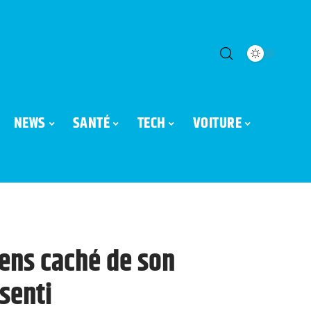
NEWS
SANTÉ
TECH
VOITURE
 sens caché de son
senti