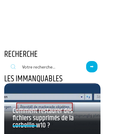
RECHERCHE
LES IMMANQUABLES
Comment restaurer des
fichiers supprimés de la
corbeille w10 ?