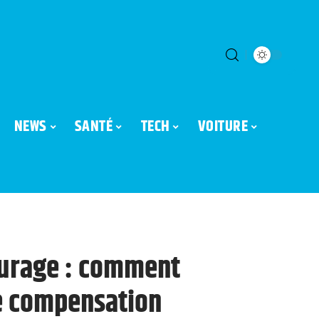
NEWS
SANTÉ
TECH
VOITURE
turage : comment
ne compensation