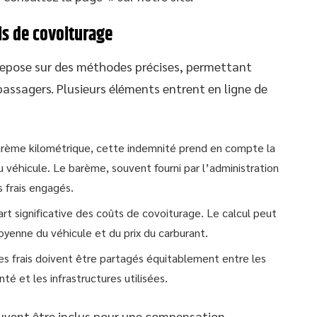
is de covoiturage
 repose sur des méthodes précises, permettant
passagers. Plusieurs éléments entrent en ligne de
arème kilométrique, cette indemnité prend en compte la
u véhicule. Le barème, souvent fourni par l’administration
s frais engagés.
art significative des coûts de covoiturage. Le calcul peut
yenne du véhicule et du prix du carburant.
es frais doivent être partagés équitablement entre les
nté et les infrastructures utilisées.
euvent être inclus pour une compensation