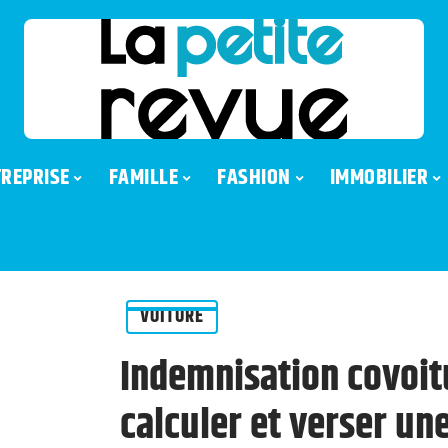
REPRISE
FAMILLE
FASHION
IMMOBILIER
VOITURE
Indemnisation covoi
calculer et verser u