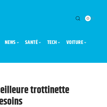
NEWS
SANTÉ
TECH
VOITURE
illeure trottinette
besoins