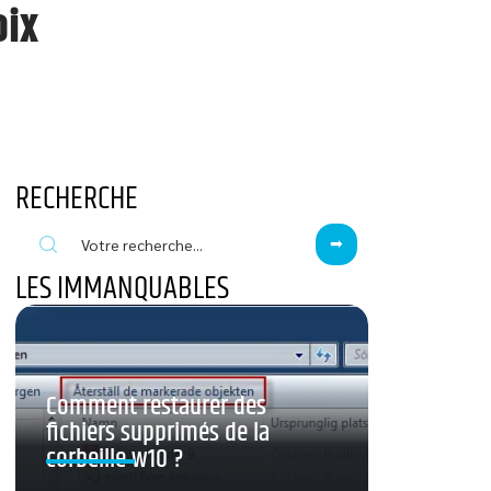
oix
RECHERCHE
LES IMMANQUABLES
Comment restaurer des
fichiers supprimés de la
corbeille w10 ?