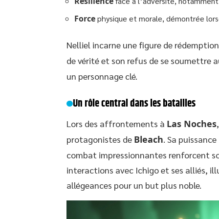
Résilience
face à l’adversité, notamment 
Force
physique et morale, démontrée lorsq
Nelliel incarne une figure de rédemption
de vérité et son refus de se soumettre a
un personnage clé.
Un rôle central dans les batailles
Lors des affrontements à
Las Noches
protagonistes de
Bleach
. Sa puissance
combat impressionnantes renforcent son 
interactions avec Ichigo et ses alliés, i
allégeances pour un but plus noble.