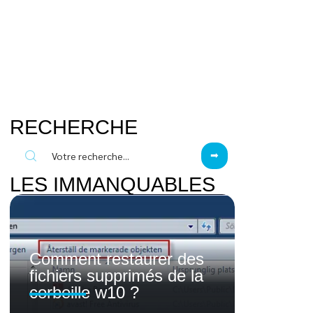
RECHERCHE
LES IMMANQUABLES
Comment restaurer des
fichiers supprimés de la
corbeille w10 ?