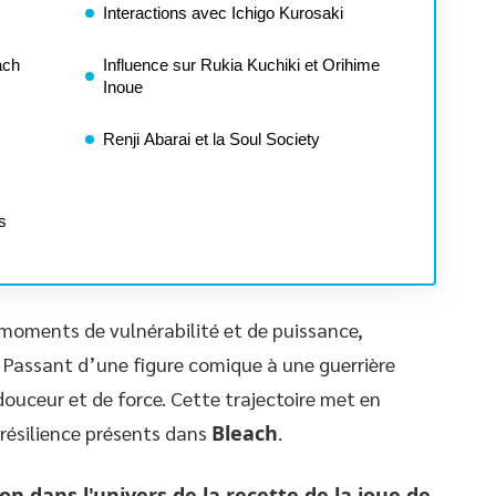
Interactions avec Ichigo Kurosaki
ach
Influence sur Rukia Kuchiki et Orihime
Inoue
Renji Abarai et la Soul Society
es
moments de vulnérabilité et de puissance,
. Passant d’une figure comique à une guerrière
douceur et de force. Cette trajectoire met en
résilience présents dans
Bleach
.
n dans l'univers de la recette de la joue de