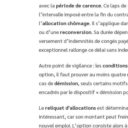
avec la
période de carence
. Ce laps d
l’intervalle imposé entre la fin du cont
l’
allocation chômage
. Il s’applique d
ou d’une
reconversion
. Sa durée dépe
versement d’indemnités de congés payé
exceptionnel rallonge ce délai sans ind
Autre point de vigilance : les
conditions 
option, il faut prouver au moins quatre m
cas de
démission
, seuls certains motif
encadrés par le dispositif « démission p
Le
reliquat d’allocations
est déterminan
intéressant, car son montant peut freine
nouvel emploi. L’option consiste alors à 