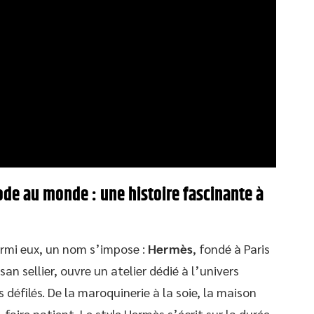
de au monde : une histoire fascinante à
armi eux, un nom s’impose :
Hermès
, fondé à Paris
san sellier, ouvre un atelier dédié à l’univers
s défilés. De la maroquinerie à la soie, la maison
faire patient. Le style Hermès s’écrit sur la durée,