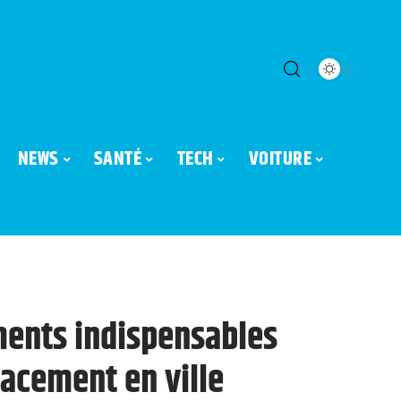
NEWS
SANTÉ
TECH
VOITURE
ents indispensables
cacement en ville