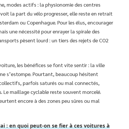
he, modes actifs : la physionomie des centres
voit la part du vélo progresser, elle reste en retrait
Amsterdam ou Copenhague. Pour les élus, encourager
mais une nécessité pour enrayer la spirale des
ansports pèsent lourd : un tiers des rejets de CO2
iture, les bénéfices se font vite sentir : la ville
acarme s’estompe. Pourtant, beaucoup hésitent
 collectifs, parfois saturés ou mal connectés,
. Le maillage cyclable reste souvent morcelé.
heurtent encore à des zones peu sûres ou mal
ai : en quoi peut-on se fier à ces voitures à